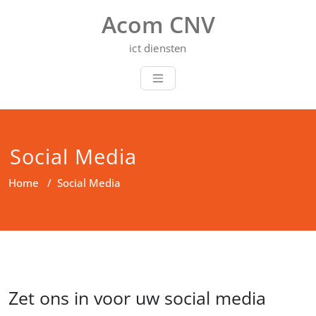
Doorgaan
Acom CNV
naar
inhoud
ict diensten
Social Media
Home
/
Social Media
Zet ons in voor uw social media